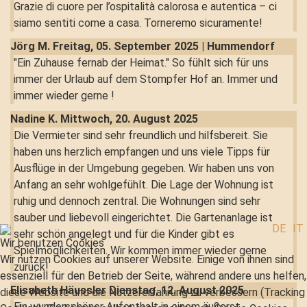
Grazie di cuore per l’ospitalità calorosa e autentica – ci
siamo sentiti come a casa. Torneremo sicuramente!
Jörg M.
Freitag, 05. September 2025 | Hummendorf
"Ein Zuhause fernab der Heimat." So fühlt sich für uns
immer der Urlaub auf dem Stompfer Hof an. Immer und
immer wieder gerne !
Nadine K.
Mittwoch, 20. August 2025
Die Vermieter sind sehr freundlich und hilfsbereit. Sie
haben uns herzlich empfangen und uns viele Tipps für
Ausflüge in der Umgebung gegeben. Wir haben uns von
Anfang an sehr wohlgefühlt. Die Lage der Wohnung ist
ruhig und dennoch zentral. Die Wohnungen sind sehr
sauber und liebevoll eingerichtet. Die Gartenanlage ist
DE
IT
sehr schön angelegt und für die Kinder gibt es
Wir benutzen Cookies
Spielmöglichkeiten. Wir kommen immer wieder gerne
Wir nutzen Cookies auf unserer Website. Einige von ihnen sind
zurück!
essenziell für den Betrieb der Seite, während andere uns helfen,
Elisabeth Häussler
Dienstag, 12. August 2025
diese Website und die Nutzererfahrung zu verbessern (Tracking
Ein wunderschöner Aufenthalt in einem äußerst