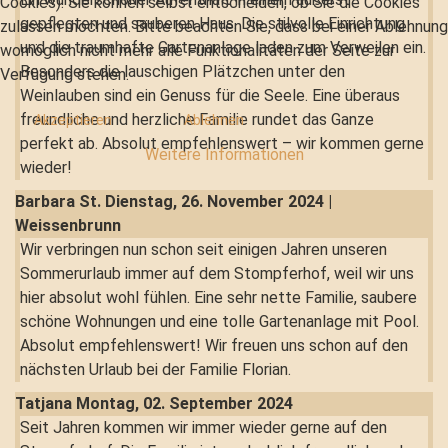
Cookies). Sie können selbst entscheiden, ob Sie die Cookies
gepflegten und sauberen Haus. Die stilvolle Einrichtung
zulassen möchten. Bitte beachten Sie, dass bei einer Ablehnung
und die traumhafte Gartenanlage laden zum Verweilen ein.
womöglich nicht mehr alle Funktionalitäten der Seite zur
Besonders die lauschigen Plätzchen unter den
Verfügung stehen.
Weinlauben sind ein Genuss für die Seele. Eine überaus
freundliche und herzliche Familie rundet das Ganze
Akzeptieren
Ablehnen
perfekt ab. Absolut empfehlenswert – wir kommen gerne
Weitere Informationen
wieder!
Barbara St.
Dienstag, 26. November 2024 |
Weissenbrunn
Wir verbringen nun schon seit einigen Jahren unseren
Sommerurlaub immer auf dem Stompferhof, weil wir uns
hier absolut wohl fühlen. Eine sehr nette Familie, saubere
schöne Wohnungen und eine tolle Gartenanlage mit Pool.
Absolut empfehlenswert! Wir freuen uns schon auf den
nächsten Urlaub bei der Familie Florian.
Tatjana
Montag, 02. September 2024
Seit Jahren kommen wir immer wieder gerne auf den